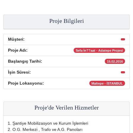
Proje Bilgileri
Müşteri:
Proje Adı:
Sefa İn??aat - Adatepe Projesi
Başlangıç Tarihi:
15.02.2016
İşin Süresi:
Proje Lokasyonu:
Maltepe - İSTANBUL
Proje'de Verilen Hizmetler
Şantiye Mobilizasyon ve Kurum İşlemleri
O.G. Merkezi , Trafo ve A.G. Panoları